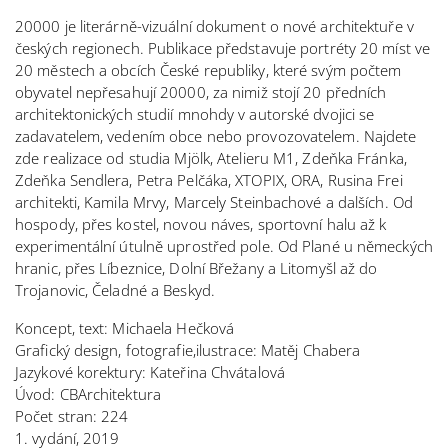
20000 je literárně-vizuální dokument o nové architektuře v
českých regionech. Publikace představuje portréty 20 míst ve
20 městech a obcích České republiky, které svým počtem
obyvatel nepřesahují 20000, za nimiž stojí 20 předních
architektonických studií mnohdy v autorské dvojici se
zadavatelem, vedením obce nebo provozovatelem. Najdete
zde realizace od studia Mjölk, Atelieru M1, Zdeňka Fránka,
Zdeňka Sendlera, Petra Pelčáka, XTOPIX, ORA, Rusina Frei
architekti, Kamila Mrvy, Marcely Steinbachové a dalších. Od
hospody, přes kostel, novou náves, sportovní halu až k
experimentální útulně uprostřed pole. Od Plané u německých
hranic, přes Líbeznice, Dolní Břežany a Litomyšl až do
Trojanovic, Čeladné a Beskyd.
Koncept, text: Michaela Hečková
Grafický design, fotografie,
ilustrace: Matěj Chabera
Jazykové korektury: Kateřina Chvátalová
Úvod: CBArchitektura
Počet stran: 224
1. vydání, 2019